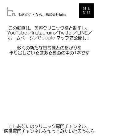
ME
NU
動画のことなら…株式会社brim
この動画は、美容クリニック様と制作し、
YouTube／Instagram／Twitter／LINE／
ホームページ／Google マップで公開し…
多くの新たな患者様との繋がりを
作り出している数ある動画の中の1本です
このような動画を、50本、100本分作りませんか？
もしあなたのクリニック専門チャンネル、
​医院専門チャンネルを作ってみたいと思うなら